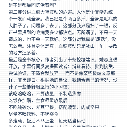
是不是都靠回忆活着啊？
第二部分讲血糖大幅波动的危害。人体是个复杂系统，
牵一发而动全身。我已经是个两百多斤、全身是毛病的
大胖子了，问题多了去了。这部分我只是扫了一眼，反
正书里提到的毛病我多少都沾点。无所谓了，不是一天
造成的，也不会一天就好。这部分对我算是“废话”，没
怎么看。注意身体是真，血糖波动只是冰山一角，要改
的地方还多着。
最后是全书核心，作者列出了十条控糖建议。她态度很
开放，字里行间反复提醒读者：辩证看待、批判接受、
尝试验证，不适合就放弃——而不是像某些极端文章那
样，非黑即白。根据她的建议，我结合自己的情况，设
计了一些能舒服坚持的小习惯：
该吃啥吃啥，不算热量，不制造焦虑
吃饭多加醋，主食尽量放最后
不吃纯碳水，尤其早餐，搭配蔬菜、肉或坚果
尽量不喝饮料、不吃零食
多走动，饭后不马上坐，每天适当运动