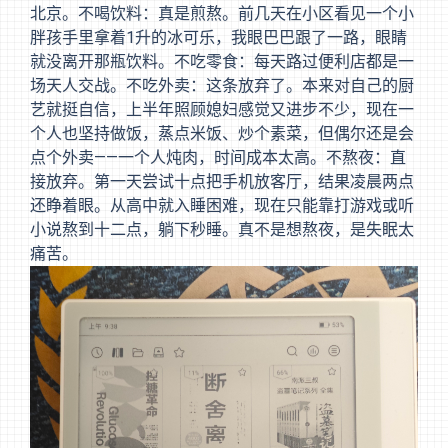
北京。不喝饮料：真是煎熬。前几天在小区看见一个小
胖孩手里拿着1升的冰可乐，我眼巴巴跟了一路，眼睛
就没离开那瓶饮料。不吃零食：每天路过便利店都是一
场天人交战。不吃外卖：这条放弃了。本来对自己的厨
艺就挺自信，上半年照顾媳妇感觉又进步不少，现在一
个人也坚持做饭，蒸点米饭、炒个素菜，但偶尔还是会
点个外卖——一个人炖肉，时间成本太高。不熬夜：直
接放弃。第一天尝试十点把手机放客厅，结果凌晨两点
还睁着眼。从高中就入睡困难，现在只能靠打游戏或听
小说熬到十二点，躺下秒睡。真不是想熬夜，是失眠太
痛苦。